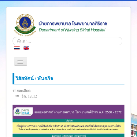
ค้นหา...
สลับ
เน
วิ
หน้าแรก
วิสัยทัศน์ / พันธกิจ
เก
ชั่น
ข่าว
รายละเอียด
ฮิต: 12832
เกี่ยวกับเรา
โครงสร้างองค์กร
ความรู้สู่ประชาชน
ตำราวิชาการ