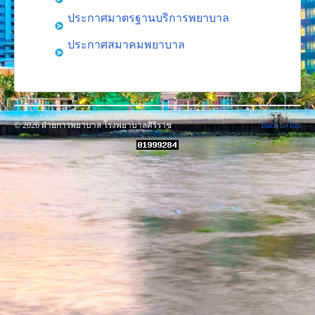
งานวิจัย
ประกาศมาตรฐานบริการพยาบาล
คู่มือการพยาบาล
ประกาศสมาคมพยาบาล
งานวิเคราะห์/สังเคราะห์
เอกสารประกอบการสอน
นวัตกรรม
Download
© 2026 ฝ่ายการพยาบาล โรงพยาบาลศิริราช
Back to Top
Link Intranet
คำถาม/ร้องเรียน