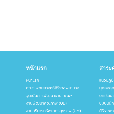
หน้าแรก
สาระค
หน้าแรก
แนวปฏิบัต
คณะแพทยศาสตร์ศิริราชพยาบาล
บุคคลคุ
จุดเน้นการพัฒนางาน คณะฯ
บทเรียนแล
งานพัฒนาคุณภาพ (QD)
ชุมชนนัก
งานบริหารทรัพยากรสุขภาพ (UM)
ศิริราชเ