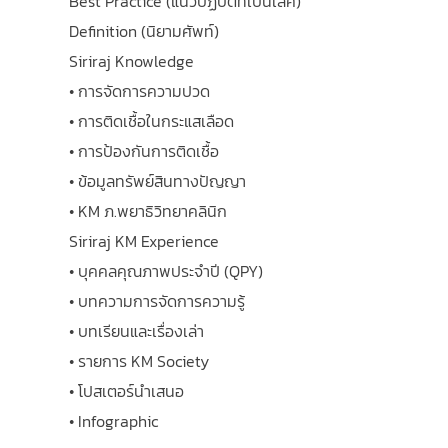
Best Practice (แนวปฏิบัติที่เป็นเลิศ)
Definition (นิยามศัพท์)
Siriraj Knowledge
• การจัดการความปวด
• การติดเชื้อในกระแสเลือด
• การป้องกันการติดเชื้อ
• ข้อมูลทรัพย์สินทางปัญญา
• KM ภ.พยาธิวิทยาคลินิก
Siriraj KM Experience
• บุคคลคุณภาพประจำปี (QPY)
• บทความการจัดการความรู้
• บทเรียนและเรื่องเล่า
• รายการ KM Society
• โปสเตอร์นำเสนอ
• Infographic