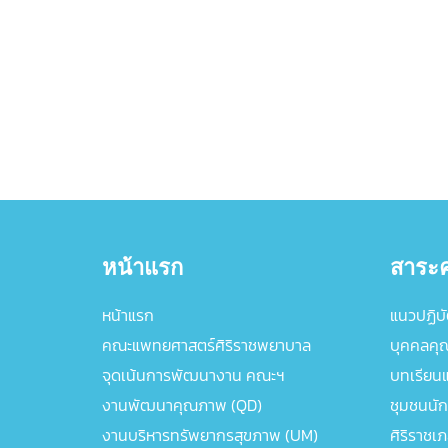
หน้าแรก
สาระค
หน้าแรก
แนวปฏิบัต
คณะแพทยศาสตร์ศิริราชพยาบาล
บุคคลคุ
จุดเน้นการพัฒนางาน คณะฯ
บทเรียนแล
งานพัฒนาคุณภาพ (QD)
ชุมชนนัก
งานบริหารทรัพยากรสุขภาพ (UM)
ศิริราชเ