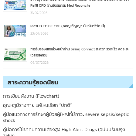
Refill OPD ผ่านโปรแกรม Med Reconcile
31/07/2026
PROUD TO BE CDE (ภกญ.กัญญา มัชฌิมาวิวัฒน์)
23/07/2026
การรับรองสิทธิล่วงหน้าผ่าน Siriraj Connect สะดวก รวดเร็ว ลดระยะ
เวลารอคอย
09/07/2026
สาระความรู้ยอดนิยม
การเขียนผังงาน (Flowchart)
อุณหภูมิร่างกาย แค่ไหนเรียก “ปกติ”
คู่มือแนวทางการรักษาผู้ป่วยผู้ใหญ่ที่มีภาวะ severe sepsis/septic
shock
คู่มือการใช้ยาที่มีความเสี่ยงสูง High Alert Drugs (ฉบับปรับปรุง
2565)