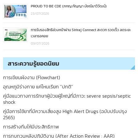
PROUD TO BE CDE (ภกญ.กัญญา มัชฌิมาวิวัฒน์)
23/07/2026
การรับรองสิทธิล่วงหน้าผ่าน Siriraj Connect สะดวก รวดเร็ว ลดระยะ
เวลารอคอย
09/07/2026
สาระความรู้ยอดนิยม
การเขียนผังงาน (Flowchart)
อุณหภูมิร่างกาย แค่ไหนเรียก “ปกติ”
คู่มือแนวทางการรักษาผู้ป่วยผู้ใหญ่ที่มีภาวะ severe sepsis/septic
shock
คู่มือการใช้ยาที่มีความเสี่ยงสูง High Alert Drugs (ฉบับปรับปรุง
2565)
การสร้างทีมให้มีประสิทธิภาพ
การทบทวนหลังปฎิบัติงาน (After Action Review : AAR)