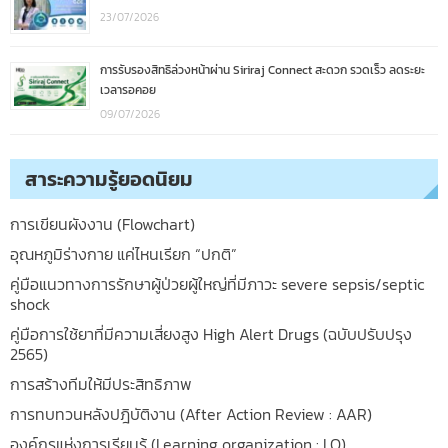
23/07/2026
การรับรองสิทธิล่วงหน้าผ่าน Siriraj Connect สะดวก รวดเร็ว ลดระยะ
เวลารอคอย
09/07/2026
สาระความรู้ยอดนิยม
การเขียนผังงาน (Flowchart)
อุณหภูมิร่างกาย แค่ไหนเรียก “ปกติ”
คู่มือแนวทางการรักษาผู้ป่วยผู้ใหญ่ที่มีภาวะ severe sepsis/septic
shock
คู่มือการใช้ยาที่มีความเสี่ยงสูง High Alert Drugs (ฉบับปรับปรุง
2565)
การสร้างทีมให้มีประสิทธิภาพ
การทบทวนหลังปฎิบัติงาน (After Action Review : AAR)
องค์กรแห่งการเรียนรู้ (Learning organization : LO)