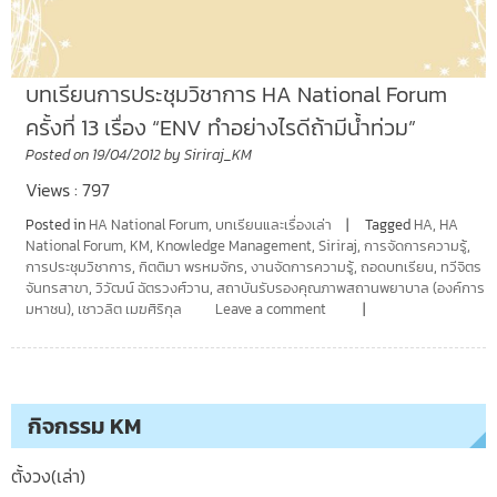
บทเรียนการประชุมวิชาการ HA National Forum
ครั้งที่ 13 เรื่อง “ENV ทำอย่างไรดีถ้ามีน้ำท่วม”
Posted on
19/04/2012
by
Siriraj_KM
Views : 797
Posted in
HA National Forum
,
บทเรียนและเรื่องเล่า
Tagged
HA
,
HA
National Forum
,
KM
,
Knowledge Management
,
Siriraj
,
การจัดการความรู้
,
การประชุมวิชาการ
,
กิตติมา พรหมจักร
,
งานจัดการความรู้
,
ถอดบทเรียน
,
ทวีจิตร
จันทรสาขา
,
วิวัฒน์ ฉัตรวงศ์วาน
,
สถาบันรับรองคุณภาพสถานพยาบาล (องค์การ
มหาชน)
,
เชาวลิต เมฆศิริกุล
Leave a comment
กิจกรรม KM
ตั้งวง(เล่า)