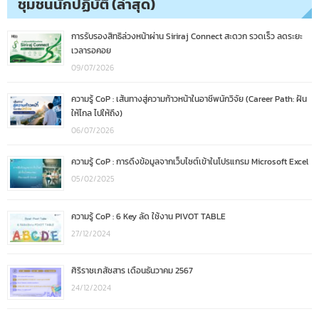
ชุมชนนักปฏิบัติ (ล่าสุด)
การรับรองสิทธิล่วงหน้าผ่าน Siriraj Connect สะดวก รวดเร็ว ลดระยะ
เวลารอคอย
09/07/2026
ความรู้ CoP : เส้นทางสู่ความก้าวหน้าในอาชีพนักวิจัย (Career Path: ฝัน
ให้ไกล ไปให้ถึง)
06/07/2026
ความรู้ CoP : การดึงข้อมูลจากเว็บไซต์เข้าในโปรแกรม Microsoft Excel
05/02/2025
ความรู้ CoP : 6 Key ลัด ใช้งาน PIVOT TABLE
27/12/2024
ศิริราชเภสัชสาร เดือนธันวาคม 2567
24/12/2024