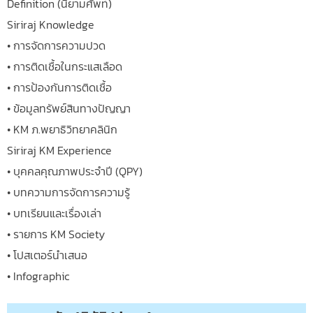
Definition (นิยามศัพท์)
Siriraj Knowledge
• การจัดการความปวด
• การติดเชื้อในกระแสเลือด
• การป้องกันการติดเชื้อ
• ข้อมูลทรัพย์สินทางปัญญา
• KM ภ.พยาธิวิทยาคลินิก
Siriraj KM Experience
• บุคคลคุณภาพประจำปี (QPY)
• บทความการจัดการความรู้
• บทเรียนและเรื่องเล่า
• รายการ KM Society
• โปสเตอร์นำเสนอ
• Infographic