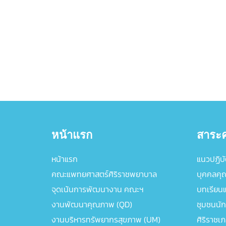
หน้าแรก
สาระค
หน้าแรก
แนวปฏิบัต
คณะแพทยศาสตร์ศิริราชพยาบาล
บุคคลคุ
จุดเน้นการพัฒนางาน คณะฯ
บทเรียนแล
งานพัฒนาคุณภาพ (QD)
ชุมชนนัก
งานบริหารทรัพยากรสุขภาพ (UM)
ศิริราชเ