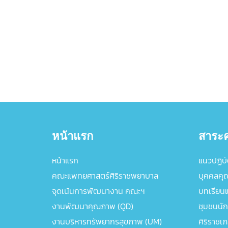
หน้าแรก
สาระค
หน้าแรก
แนวปฏิบัต
คณะแพทยศาสตร์ศิริราชพยาบาล
บุคคลคุ
จุดเน้นการพัฒนางาน คณะฯ
บทเรียนแล
งานพัฒนาคุณภาพ (QD)
ชุมชนนัก
งานบริหารทรัพยากรสุขภาพ (UM)
ศิริราชเ