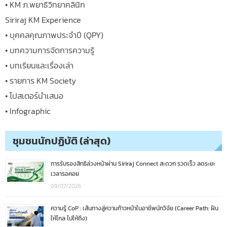
• KM ภ.พยาธิวิทยาคลินิก
Siriraj KM Experience
• บุคคลคุณภาพประจำปี (QPY)
• บทความการจัดการความรู้
• บทเรียนและเรื่องเล่า
• รายการ KM Society
• โปสเตอร์นำเสนอ
• Infographic
ชุมชนนักปฏิบัติ (ล่าสุด)
การรับรองสิทธิล่วงหน้าผ่าน Siriraj Connect สะดวก รวดเร็ว ลดระยะ
เวลารอคอย
09/07/2026
ความรู้ CoP : เส้นทางสู่ความก้าวหน้าในอาชีพนักวิจัย (Career Path: ฝัน
ให้ไกล ไปให้ถึง)