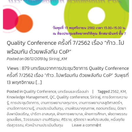
Quality Conference ครั้งที่ 7/2562 เรื่อง “ก้าว…ไป
พร้อมกัน ด้วยพลังทีม CoP”
Posted on
06/12/2019
by
Siriraj_KM
Views : 879 บทเรียนจากการประชุมวิชาการ Quality Conference
ครั้งที่ 7/2562 เรื่อง “ก้าว…ไปพร้อมกัน ด้วยพลังทีม CoP” วันพุธที่
13 พฤศจิกายน […]
Posted in
Quality Conference
,
บทเรียนและเรื่องเล่า
Tagged
2562
,
KM
,
Knowledge Management
,
QC
,
Quality conference
,
Siriraj
,
การจัดการความ
รู้
,
การประชุมวิชาการ
,
งานการพยาบาลกุมารฯ
,
งานการพยาบาลสูติศาสตร์ฯ
,
งานจัดการความรู้
,
งานประเมินต้นทุน
,
งานพัฒนาคุณภาพ
,
ถอดบทเรียน
,
นิตยา
อังพานิชเจริญ
,
ปาริตา อาสนกุล
,
ฝ่ายการพยาบาล
,
ฝ่ายการศึกษา
,
พัชดาพรรณ
อุดมเพ็ชร
,
วิวรรณจนา งามศิริอุดม
,
ศิริราช
,
สุจิตตรา พงศ์ประสบชัย
,
หนึ่งฤทัย
ต่อสุวรรณ
,
หัวหน้างานประเมินต้นทุน
Leave a comment