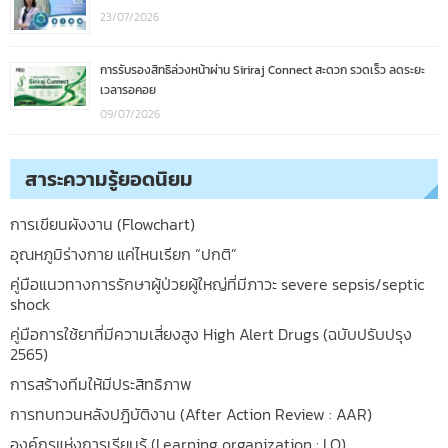
23/07/2026
การรับรองสิทธิล่วงหน้าผ่าน Siriraj Connect สะดวก รวดเร็ว ลดระยะ
เวลารอคอย
09/07/2026
สาระความรู้ยอดนิยม
การเขียนผังงาน (Flowchart)
อุณหภูมิร่างกาย แค่ไหนเรียก “ปกติ”
คู่มือแนวทางการรักษาผู้ป่วยผู้ใหญ่ที่มีภาวะ severe sepsis/septic
shock
คู่มือการใช้ยาที่มีความเสี่ยงสูง High Alert Drugs (ฉบับปรับปรุง
2565)
การสร้างทีมให้มีประสิทธิภาพ
การทบทวนหลังปฎิบัติงาน (After Action Review : AAR)
องค์กรแห่งการเรียนรู้ (Learning organization : LO)