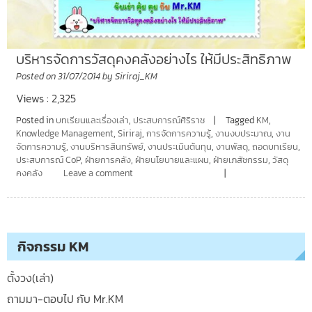
บริหารจัดการวัสดุคงคลังอย่างไร ให้มีประสิทธิภาพ
Posted on
31/07/2014
by
Siriraj_KM
Views : 2,325
Posted in
บทเรียนและเรื่องเล่า
,
ประสบการณ์ศิริราช
Tagged
KM
,
Knowledge Management
,
Siriraj
,
การจัดการความรู้
,
งานงบประมาณ
,
งาน
จัดการความรู้
,
งานบริหารสินทรัพย์
,
งานประเมินต้นทุน
,
งานพัสดุ
,
ถอดบทเรียน
,
ประสบการณ์ CoP
,
ฝ่ายการคลัง
,
ฝ่ายนโยบายและแผน
,
ฝ่ายเภสัชกรรม
,
วัสดุ
คงคลัง
Leave a comment
กิจกรรม KM
ตั้งวง(เล่า)
ถามมา-ตอบไป กับ Mr.KM