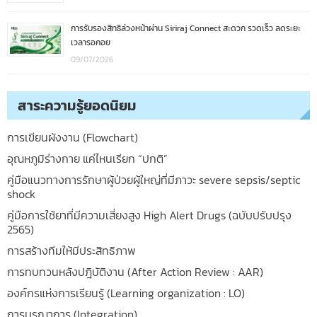
การรับรองสิทธิล่วงหน้าผ่าน Siriraj Connect สะดวก รวดเร็ว ลดระยะ
เวลารอคอย
09/07/2026
สาระความรู้ยอดนิยม
การเขียนผังงาน (Flowchart)
อุณหภูมิร่างกาย แค่ไหนเรียก “ปกติ”
คู่มือแนวทางการรักษาผู้ป่วยผู้ใหญ่ที่มีภาวะ severe sepsis/septic
shock
คู่มือการใช้ยาที่มีความเสี่ยงสูง High Alert Drugs (ฉบับปรับปรุง
2565)
การสร้างทีมให้มีประสิทธิภาพ
การทบทวนหลังปฎิบัติงาน (After Action Review : AAR)
องค์กรแห่งการเรียนรู้ (Learning organization : LO)
การบูรณาการ (Integration)