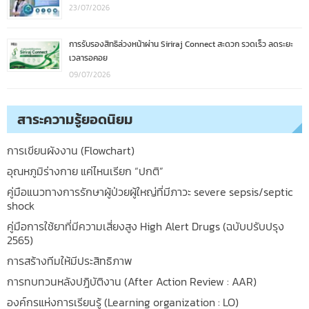
23/07/2026
การรับรองสิทธิล่วงหน้าผ่าน Siriraj Connect สะดวก รวดเร็ว ลดระยะ
เวลารอคอย
09/07/2026
สาระความรู้ยอดนิยม
การเขียนผังงาน (Flowchart)
อุณหภูมิร่างกาย แค่ไหนเรียก “ปกติ”
คู่มือแนวทางการรักษาผู้ป่วยผู้ใหญ่ที่มีภาวะ severe sepsis/septic
shock
คู่มือการใช้ยาที่มีความเสี่ยงสูง High Alert Drugs (ฉบับปรับปรุง
2565)
การสร้างทีมให้มีประสิทธิภาพ
การทบทวนหลังปฎิบัติงาน (After Action Review : AAR)
องค์กรแห่งการเรียนรู้ (Learning organization : LO)