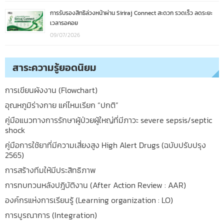
การรับรองสิทธิล่วงหน้าผ่าน Siriraj Connect สะดวก รวดเร็ว ลดระยะ
เวลารอคอย
09/07/2026
สาระความรู้ยอดนิยม
การเขียนผังงาน (Flowchart)
อุณหภูมิร่างกาย แค่ไหนเรียก “ปกติ”
คู่มือแนวทางการรักษาผู้ป่วยผู้ใหญ่ที่มีภาวะ severe sepsis/septic
shock
คู่มือการใช้ยาที่มีความเสี่ยงสูง High Alert Drugs (ฉบับปรับปรุง
2565)
การสร้างทีมให้มีประสิทธิภาพ
การทบทวนหลังปฎิบัติงาน (After Action Review : AAR)
องค์กรแห่งการเรียนรู้ (Learning organization : LO)
การบูรณาการ (Integration)