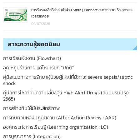
การรับรองสิทธิล่วงหน้าผ่าน Siriraj Connect สะดวก รวดเร็ว ลดระยะ
เวลารอคอย
09/07/2026
สาระความรู้ยอดนิยม
การเขียนผังงาน (Flowchart)
อุณหภูมิร่างกาย แค่ไหนเรียก “ปกติ”
คู่มือแนวทางการรักษาผู้ป่วยผู้ใหญ่ที่มีภาวะ severe sepsis/septic
shock
คู่มือการใช้ยาที่มีความเสี่ยงสูง High Alert Drugs (ฉบับปรับปรุง
2565)
การสร้างทีมให้มีประสิทธิภาพ
การทบทวนหลังปฎิบัติงาน (After Action Review : AAR)
องค์กรแห่งการเรียนรู้ (Learning organization : LO)
การบูรณาการ (Integration)