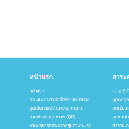
หน้าแรก
สาระค
หน้าแรก
แนวปฏิบัต
คณะแพทยศาสตร์ศิริราชพยาบาล
บุคคลคุ
จุดเน้นการพัฒนางาน คณะฯ
บทเรียนแล
งานพัฒนาคุณภาพ (QD)
ชุมชนนัก
งานบริหารทรัพยากรสุขภาพ (UM)
ศิริราชเ