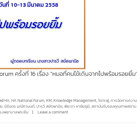
m ครั้งที่ 16 เรื่อง “หมอที่คนไข้เดินจากไปพร้อมรอยยิ้ม
ed
HA
,
HA National Forum
,
KM
,
Knowledge Management
,
Siriraj
,
การจัดการความร
ัย
,
นิรันดร มณีกานนท์
,
ปารวี สยัดพานิช
,
พิยะดา หาชัยภูมิ
,
สถาบันรับรองคุณภาพสถาน
โรงพยาบาลพระยืน
Leave a comment