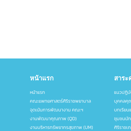
หน้าแรก
สาระค
หน้าแรก
แนวปฏิบัต
คณะแพทยศาสตร์ศิริราชพยาบาล
บุคคลคุ
จุดเน้นการพัฒนางาน คณะฯ
บทเรียนแล
งานพัฒนาคุณภาพ (QD)
ชุมชนนัก
งานบริหารทรัพยากรสุขภาพ (UM)
ศิริราชเ