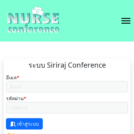
ระบบ Siriraj Conference
อีเมล
*
รหัสผ่าน
*
เข้าสู่ระบบ