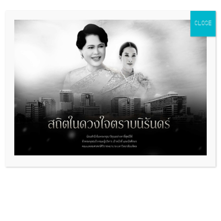
เดือนของบุคลากรคณะแพทยศาสตร์
ศิริราชพยาบาล”
CLOSE
SAT
29
29 March, 2025 @ 08:00
-
16:30
ขอเชิญร่วมการประชุมวิชาการ “Siriraj
Head Neck & Breast Surgery
Seminar 2025