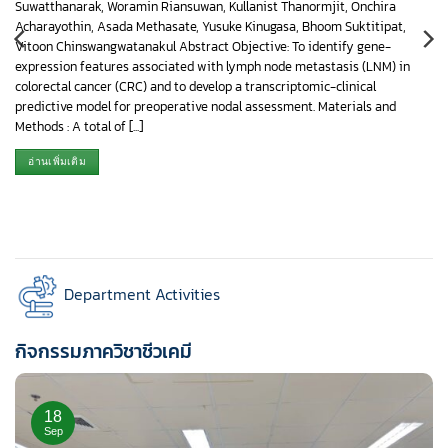
Suwatthanarak, Woramin Riansuwan, Kullanist Thanormjit, Onchira
Acharayothin, Asada Methasate, Yusuke Kinugasa, Bhoom Suktitipat,
Vitoon Chinswangwatanakul Abstract Objective: To identify gene-
expression features associated with lymph node metastasis (LNM) in
colorectal cancer (CRC) and to develop a transcriptomic-clinical
predictive model for preoperative nodal assessment. Materials and
Methods : A total of [...]
อ่านเพิ่มเติม
Department Activities
กิจกรรมภาควิชาชีวเคมี
18
Sep