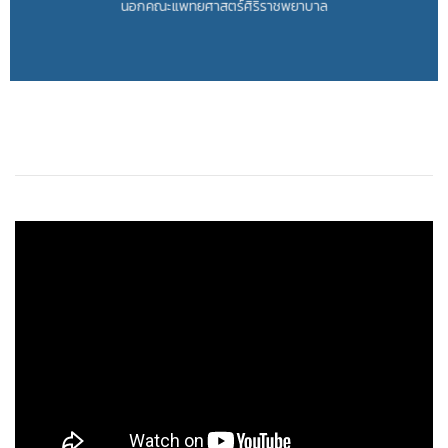
นอกคณะแพทยศาสตร์ศิริราชพยาบาล