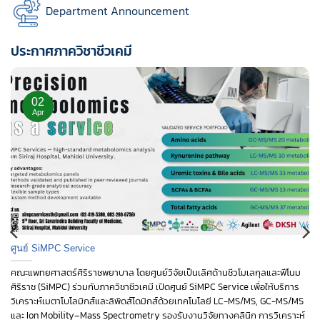
Department Announcement
ประกาศภาควิชาชีวเคมี
02
Apr
ศูนย์ SiMPC Service
คณะแพทยศาสตร์ศิริราชพยาบาล โดยศูนย์วิจัยเป็นเลิศด้านชีวโมเลกุลและฟีโนม
ศิริราช (SiMPC) ร่วมกับภาควิชาชีวเคมี เปิดศูนย์ SiMPC Service เพื่อให้บริการ
วิเคราะห์เมตาโบโลมิกส์และลิพิดส์โดมิกส์ด้วยเทคโนโลยี LC-MS/MS, GC-MS/MS
และ Ion Mobility–Mass Spectrometry รองรับงานวิจัยทางคลินิก การวิเคราะห์