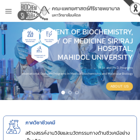
Skip
to
content
DEPARTMENT OF BIOCHEMISTRY,
FACULTY OF MEDICINE SIRIRAJ
HOSPITAL,
MAHIDOL UNIVERSITY
M.Sc. and Ph.D. Programs
International Graduate Programs in Medical Biochemistry and Molecular Biology
ABOUT US
ภาควิชาชีวเคมี
สร้างสรรค์งานวิจัยและนวัตกรรมทางด้านชีวเคมีอย่าง