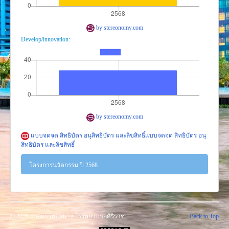
งานวิจัย
คู่มือการพยาบาล
by stereonomy.com
งานวิเคราะห์/สังเคราะห์
Develop/innovation:
เอกสารประกอบการสอน
นวัตกรรม
Download
Link Intranet
by stereonomy.com
คำถาม/ร้องเรียน
แบบจดจด สิทธิบัตร อนุสิทธิบัตร และลิขสิทธิ์แบบจดจด สิทธิบัตร อนุ
สิทธิบัตร และลิขสิทธิ์
โครงการนวัตกรรม ปี 2568
Team Good Practice
โครงการพัฒนา/นวัตกรรม
Team Good Practice
© 2026 ฝ่ายการพยาบาล โรงพยาบาลศิริราช
Back to Top
งานการพยาบาลผู้ป่วยนอก