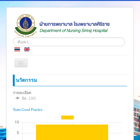
ค้นหา...
สลับ
เน
วิ
หน้าแรก
นวัตกรรม
เก
ชั่น
ข่าว
รายละเอียด
ฮิต: 1265
เกี่ยวกับเรา
Team Good Practice :
โครงสร้างองค์กร
ความรู้สู่ประชาชน
ตำราวิชาการ