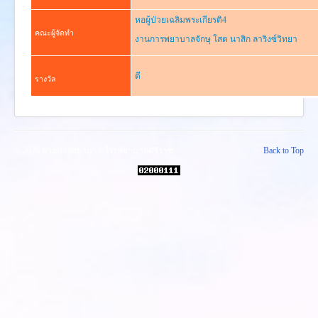
งานวิจัย
หอผู้ป่วยเฉลิมพระเกียรติ4
คู่มือการพยาบาล
คณะผู้จัดทำ
งานการพยาบาลจักษุ โสต นาสิก ลาริงซ์วิทยา
งานวิเคราะห์/สังเคราะห์
ดี
เอกสารประกอบการสอน
รางวัล
นวัตกรรม
Download
Link Intranet
© 2026 ฝ่ายการพยาบาล โรงพยาบาลศิริราช
Back to Top
คำถาม/ร้องเรียน