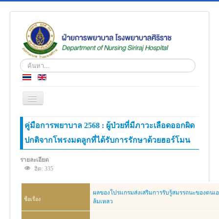
ค้นหา...
สลับ
เน
วิ
หน้าแรก
คู่มือการพยาบาล 2568 : ผู้ป่วยที่มีภาวะเลือดออกผิด
เก
ชั่น
ปกติจากโพรงมดลูกที่ได้รับการรักษาด้วยฮอร์โมน
ข่าว
เกี่ยวกับเรา
รายละเอียด
ฮิต: 335
โครงสร้างองค์กร
ความรู้สู่ประชาชน
ผลของโปรแกรมส่งเสริมการรับรู้สมรรถนะของตนเอง
ชื่อเรื่อง
ล้มเหลว
ตำราวิชาการ