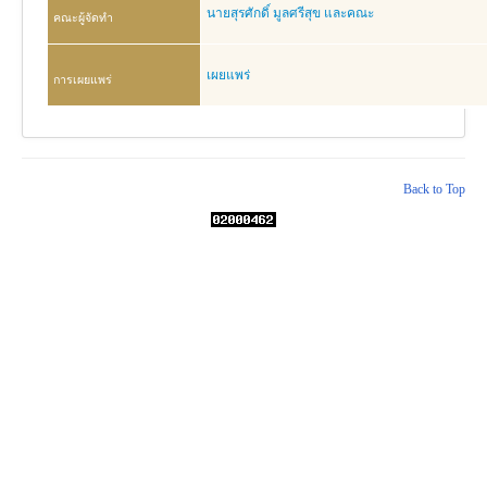
งานวิจัย
นายสุรศักดิ์ มูลศรีสุข และคณะ
คณะผู้จัดทำ
คู่มือการพยาบาล
เผยแพร่
การเผยแพร่
งานวิเคราะห์/สังเคราะห์
เอกสารประกอบการสอน
นวัตกรรม
© 2026 ฝ่ายการพยาบาล โรงพยาบาลศิริราช
Back to Top
Download
Link Intranet
คำถาม/ร้องเรียน