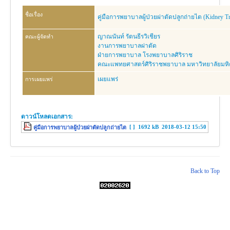
งานวิจัย
ชื่อเรื่อง
คู่มือการพยาบาลผู้ป่วยผ่าตัดปลูกถ่ายไต (Kidney Tra
คู่มือการพยาบาล
ญาณนันท์ รัตนธีรวิเชียร
คณะผู้จัดทำ
งานวิเคราะห์/สังเคราะห์
งานการพยาบาลผ่าตัด
ฝ่ายการพยาบาล โรงพยาบาลศิริราช
เอกสารประกอบการสอน
คณะแพทยศาสตร์ศิริราชพยาบาล มหาวิทยาลัยมห
นวัตกรรม
เผยแพร่
การเผยแพร่
Download
Link Intranet
ดาวน์โหลดเอกสาร:
คำถาม/ร้องเรียน
[ ]
1692 kB
2018-03-12 15:50
คู่มือการพยาบาลผู้ป่วยผ่าตัดปลูกถ่ายไต
© 2026 ฝ่ายการพยาบาล โรงพยาบาลศิริราช
Back to Top