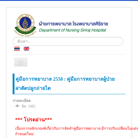
ค้นหา...
สลับ
เน
วิ
หน้าแรก
คู่มือการพยาบาล 2558 : คู่มือการพยาบาลผู้ป่วย
เก
ชั่น
ผ่าตัดปลูกถ่ายไต
ข่าว
เกี่ยวกับเรา
รายละเอียด
ฮิต: 3482
โครงสร้างองค์กร
*** โปรดอ่าน***
ความรู้สู่ประชาชน
เนื่องจากหลักเกณฑ์เกี่ยวกับการจัดทำคู่มือการพยาบาล มีการปรับเปลี่ยนในแต่
ตำราวิชาการ
กำหนดใหม่