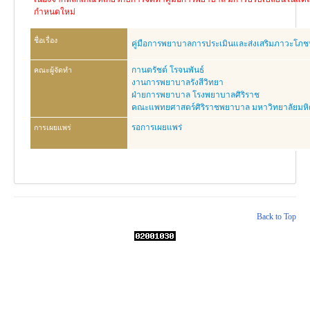
งานวิจัย
กำหนดใหม่
คู่มือการพยาบาล
ชื่อเรื่อง
คู่มือการพยาบาลการประเมินและส่งเสริมภาวะโภชนาก
งานวิเคราะห์/สังเคราะห์
กานตรัชต์ โรจนพันธ์
คณะผู้จัดทำ
เอกสารประกอบการสอน
งานการพยาบาลรังสีวิทยา
ฝ่ายการพยาบาล โรงพยาบาลศิริราช
นวัตกรรม
คณะแพทยศาสตร์ศิริราชพยาบาล มหาวิทยาลัยมห
Download
รอการเผยแพร่
การเผยแพร่
Link Intranet
คำถาม/ร้องเรียน
© 2026 ฝ่ายการพยาบาล โรงพยาบาลศิริราช
Back to Top