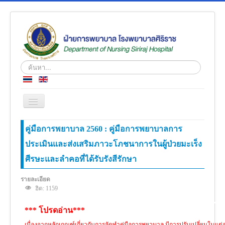
ค้นหา...
สลับ
เน
วิ
หน้าแรก
คู่มือการพยาบาล 2560 : คู่มือการพยาบาลการ
เก
ชั่น
ประเมินและส่งเสริมภาวะโภชนาการในผู้ป่วยมะเร็ง
ข่าว
ศีรษะและลำคอที่ได้รับรังสีรักษา
เกี่ยวกับเรา
โครงสร้างองค์กร
รายละเอียด
ฮิต: 1159
ความรู้สู่ประชาชน
*** โปรดอ่าน***
ตำราวิชาการ
เนื่องจากหลักเกณฑ์เกี่ยวกับการจัดทำคู่มือการพยาบาล มีการปรับเปลี่ยนในแต่