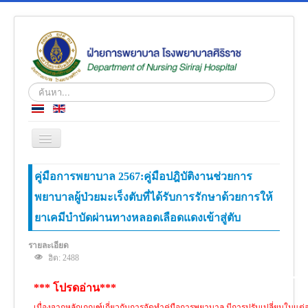
ค้นหา...
สลับ
เน
วิ
หน้าแรก
คู่มือการพยาบาล 2567:คู่มือปฎิบัติงานช่วยการ
เก
ชั่น
พยาบาลผู้ป่วยมะเร็งตับที่ได้รับการรักษาด้วยการให้
ข่าว
ยาเคมีบำบัดผ่านทางหลอดเลือดแดงเข้าสู่ตับ
เกี่ยวกับเรา
โครงสร้างองค์กร
รายละเอียด
ฮิต: 2488
ความรู้สู่ประชาชน
*** โปรดอ่าน***
ตำราวิชาการ
เนื่องจากหลักเกณฑ์เกี่ยวกับการจัดทำคู่มือการพยาบาล มีการปรับเปลี่ยนในแต่