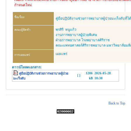
งานวิจัย
กำหนดใหม่
คู่มือการพยาบาล
ชื่อเรื่อง
คู่มือปฎิบัติงานช่วยการพยาบาลผู้ป่วยมะเร็งตับที
งานวิเคราะห์/สังเคราะห์
พรสิรี หนูแก้ว
คณะผู้จัดทำ
เอกสารประกอบการสอน
งานการพยาบาลผู้ป่วยพิเศษ
ฝ่ายการพยาบาล โรงพยาบาลศิริราช
นวัตกรรม
คณะแพทยศาสตร์ศิริราชพยาบาล มหาวิทยาลัยมห
Download
เผยแพร่
การเผยแพร่
Link Intranet
ดาวน์โหลดเอกสาร:
คำถาม/ร้องเรียน
1206
2026-05-28
คู่มือปฎิบัติงานช่วยการพยาบาลผู้ป่วย
[ ]
kB
10:30
มะเร็งตับ
© 2026 ฝ่ายการพยาบาล โรงพยาบาลศิริราช
Back to Top