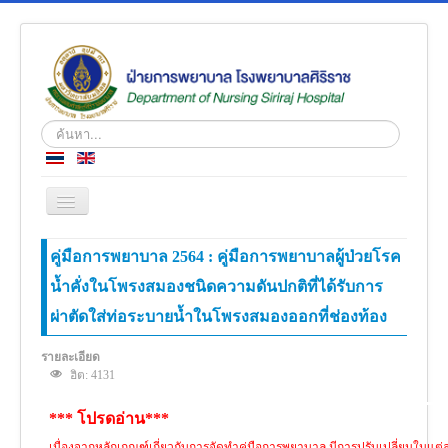
ค้นหา...
สลับ
เน
วิ
หน้าแรก
คู่มือการพยาบาล 2564 : คู่มือการพยาบาลผู้ป่วยโรค
เก
ชั่น
น้ำคั่งในโพรงสมองชนิดความดันปกติที่ได้รับการ
ข่าว
ผ่าตัดใส่ท่อระบายน้ำในโพรงสมองออกที่ช่องท้อง
เกี่ยวกับเรา
โครงสร้างองค์กร
รายละเอียด
ฮิต: 4131
ความรู้สู่ประชาชน
*** โปรดอ่าน***
ตำราวิชาการ
เนื่องจากหลักเกณฑ์เกี่ยวกับการจัดทำคู่มือการพยาบาล มีการปรับเปลี่ยนในแต่