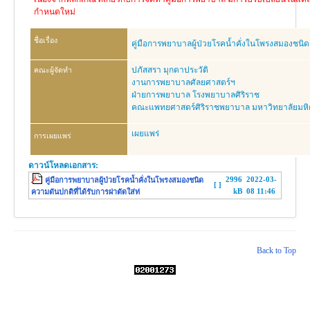
งานวิจัย
กำหนดใหม่
คู่มือการพยาบาล
ชื่อเรื่อง
คู่มือการพยาบาลผู้ป่วยโรคน้ำคั่งในโพรงสมองชนิด
งานวิเคราะห์/สังเคราะห์
ปภัสสรา มุกดาประวัติ
คณะผู้จัดทำ
เอกสารประกอบการสอน
งานการพยาบาลศัลยศาสตร์ฯ
ฝ่ายการพยาบาล โรงพยาบาลศิริราช
นวัตกรรม
คณะแพทยศาสตร์ศิริราชพยาบาล มหาวิทยาลัยมห
Download
เผยแพร่
การเผยแพร่
Link Intranet
ดาวน์โหลดเอกสาร:
คำถาม/ร้องเรียน
2996
2022-03-
คู่มือการพยาบาลผู้ป่วยโรคน้ำคั่งในโพรงสมองชนิด
[ ]
kB
08 11:46
ความดันปกติที่ได้รับการผ่าตัดใส่ท่
© 2026 ฝ่ายการพยาบาล โรงพยาบาลศิริราช
Back to Top