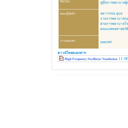
ชื่อเรื่อง
คู่มือการพยาบาลผู้
ลดาวรรณ อุบล
คณะผู้จัดทำ
งานการพยาบาลกุ
ฝ่ายการพยาบาลโร
คณะแพทยศาสตร์ศิ
การเผยแพร่
เผยแพร่
ดาวน์โหลดเอกสาร:
[ ]
10
High Frequency Oscillator Ventilation
© 2026 ฝ่ายการพยาบาล โรงพยาบาลศิริราช