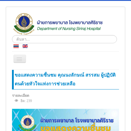
ค้นหา...
สลับ
เน
วิ
หน้าแรก
ขอแสดงความชื่นชม คุณนงลักษณ์ สรรสม ผู้ปฏิบัติ
เก
ชั่น
ตนด้วยหัวใจแห่งการช่วยเหลือ
ข่าว
เกี่ยวกับเรา
รายละเอียด
ฮิต: 239
โครงสร้างองค์กร
ความรู้สู่ประชาชน
ตำราวิชาการ