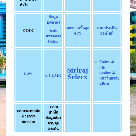
งานวิจัย
หัวใจ
คู่มือการพยาบาล
ข้อมูล
บุคลากร
งานวิเคราะห์/สังเคราะห์
พยาบาลขั้นสูง
แบบประเมิน
E-DOC
ระบบ
เอกสารประกอบการสอน
APN
ออนไลน์
ตารางเวร
Online
นวัตกรรม
Download
อัตลักษณ์
Link Intranet
และ
Siriraj
เอกลักษณ์
E-PY
คำถาม/ร้องเรียน
Selecx
E-CLAIR
มหาวิทยาลัย
มหิดล
ระบบ
ระบบจองหอพัก
บันทึก
ฝ่ายการ
ข้อมูลห้อง
พยาบาล
ควบคุม
แรงดัน