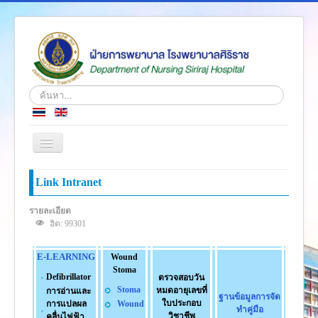
ค้นหา...
สลับ
เน
วิ
หน้าแรก
Link Intranet
เก
ชั่น
ข่าว
รายละเอียด
ฮิต: 99301
เกี่ยวกับเรา
โครงสร้างองค์กร
E-LEARNING
Wound
Stoma
ความรู้สู่ประชาชน
Defibrillator
ตรวจสอบวัน
Stoma
หมดอายุเลขที่
การอ่านและ
ฐานข้อมูลการจัด
ตำราวิชาการ
ใบประกอบ
การแปลผล
Wound
ทำคู่มือ
วิชาชีพ
คลื่นไฟฟ้า