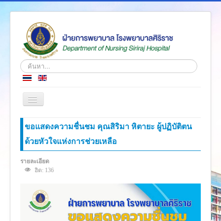
ค้นหา...
สลับ
เน
วิ
หน้าแรก
ขอแสดงความชื่นชม คุณสิริมา หิตายะ ผู้ปฏิบัติตน
เก
ชั่น
ด้วยหัวใจแห่งการช่วยเหลือ
ข่าว
เกี่ยวกับเรา
รายละเอียด
ฮิต: 136
โครงสร้างองค์กร
ความรู้สู่ประชาชน
ตำราวิชาการ