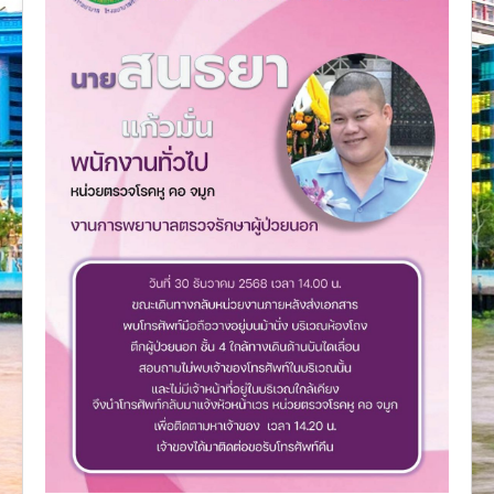
งานวิจัย
คู่มือการพยาบาล
งานวิเคราะห์/สังเคราะห์
เอกสารประกอบการสอน
นวัตกรรม
Download
Link Intranet
คำถาม/ร้องเรียน