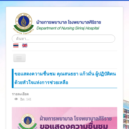
ค้นหา...
สลับ
เน
วิ
หน้าแรก
ขอแสดงความชื่นชม คุณสนธยา แก้วมั่น ผู้ปฏิบัติตน
เก
ชั่น
ด้วยหัวใจแห่งการช่วยเหลือ
ข่าว
เกี่ยวกับเรา
รายละเอียด
ฮิต: 141
โครงสร้างองค์กร
ความรู้สู่ประชาชน
ตำราวิชาการ