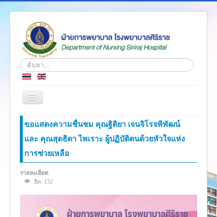
ค้นหา...
สลับ
เน
วิ
หน้าแรก
ขอแสดงความชื่นชม คุณฐิติยา เจนจิโรจพิพัฒน์
เก
ชั่น
และ คุณสุดธิดา ไพเราะ ผู้ปฏิบัติตนด้วยหัวใจแห่ง
ข่าว
การช่วยเหลือ
เกี่ยวกับเรา
โครงสร้างองค์กร
รายละเอียด
ฮิต: 132
ความรู้สู่ประชาชน
ตำราวิชาการ