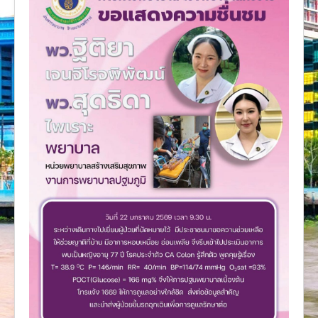
งานวิจัย
คู่มือการพยาบาล
งานวิเคราะห์/สังเคราะห์
เอกสารประกอบการสอน
นวัตกรรม
Download
Link Intranet
คำถาม/ร้องเรียน