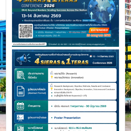
งานวิจัย
คู่มือการพยาบาล
งานวิเคราะห์/สังเคราะห์
เอกสารประกอบการสอน
นวัตกรรม
Download
Link Intranet
คำถาม/ร้องเรียน