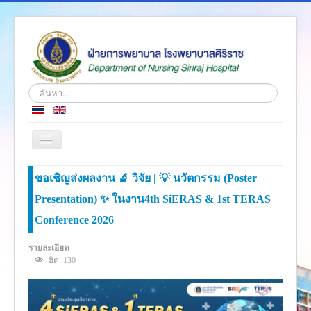
ค้นหา...
สลับ
เน
วิ
หน้าแรก
ขอเชิญส่งผลงาน 🔬 วิจัย | 💡 นวัตกรรม (Poster
เก
ชั่น
Presentation) ✨ ในงาน4th SiERAS & 1st TERAS
ข่าว
Conference 2026
เกี่ยวกับเรา
โครงสร้างองค์กร
รายละเอียด
ฮิต: 130
ความรู้สู่ประชาชน
ตำราวิชาการ