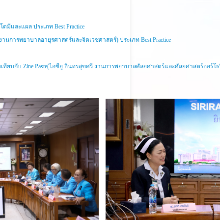
สโตมีและแผล ประเภท Best Practice
านการพยาบาลอายุรศาสตร์และจิตเวชศาสตร์) ประเภท Best Practice
ยบเทียบกับ Zine Paste(ไอซียู อินทรสุขศรี งานการพยาบาลศัลยศาสตร์และศัลยศาสตร์ออร์โธป