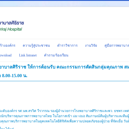
ร้างองค์กร
ความรู้สู่ประชาชน
ตำราวิชาการ
งานวิจัย
คู่มือการพยาบา
ownload
Link Intranet
คำถาม/ร้องเรียน
พยาบาลศิริราช ให้การต้อนรับ คณะกรรมการตัดสินกลุ่มคุณภาพ
 8.00-15.00 น.
บริหารระดับองค์กร รศ.นพ.สรวิศ วีรวรรณ รองผู้อำนวยการโรงพยาบาลศิริราชและพว. ธชพร 
นักบริหารคุณภาพการพยาบาลไทย ในโอกาสเข้า site vitsit สัมภาษณ์ทีมผู้บริหารและ
ณภาพบริการพยาบาลในยุคเทคโนโลยีดิจิทัลเพื่อความปลอดภัยของผู้ป่วย ที่จัดเมื่อ วันที่ 