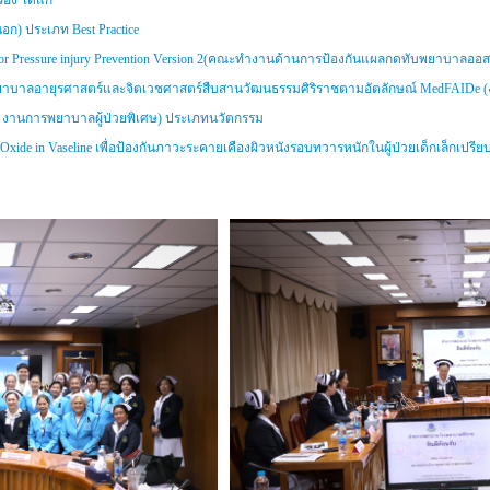
อง ได้แก่
นอก) ประเภท Best Practice
EWS for Pressure injury Prevention Version 2(คณะทำงานด้านการป้องกันแผลกดทับพยาบาลออ
าบาลอายุรศาสตร์และจิตเวชศาสตร์สืบสานวัฒนธรรมศิริราชตามอัตลักษณ์ MedFAIDe (ง
ชั้น 5 งานการพยาบาลผู้ป่วยพิเศษ) ประเภทนวัตกรรม
Oxide in Vaseline เพื่อป้องกันภาวะระคายเคืองผิวหนังรอบทวารหนักในผู้ป่วยเด็กเล็กเปรี