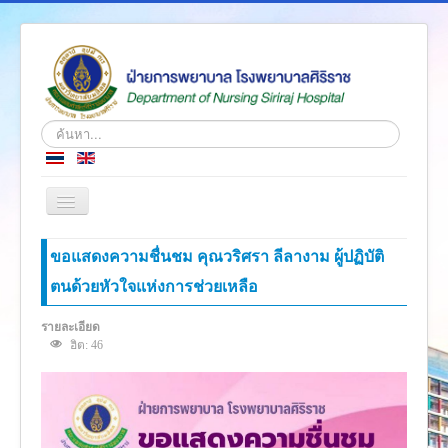
ค้นหา...
สลับ
เน
วิ
หน้าแรก
ขอแสดงความชื่นชม คุณวริศรา ลีลางาม ผู้ปฏิบัติ
เก
ชั่น
ตนด้วยหัวใจแห่งการช่วยเหลือ
ข่าว
เกี่ยวกับเรา
รายละเอียด
ฮิต: 46
โครงสร้างองค์กร
ความรู้สู่ประชาชน
ตำราวิชาการ