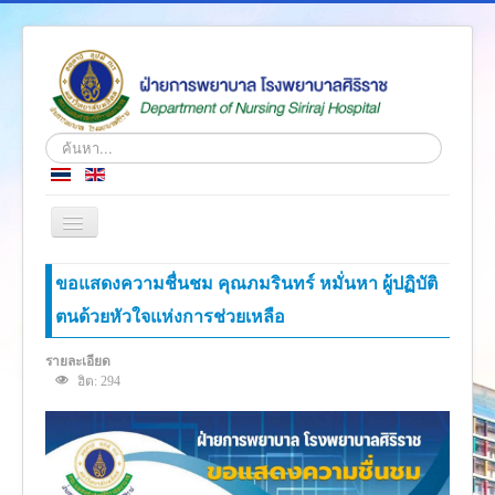
ค้นหา...
สลับ
เน
วิ
หน้าแรก
ขอแสดงความชื่นชม คุณภมรินทร์ หมั่นหา ผู้ปฏิบัติ
เก
ชั่น
ตนด้วยหัวใจแห่งการช่วยเหลือ
ข่าว
เกี่ยวกับเรา
รายละเอียด
ฮิต: 294
โครงสร้างองค์กร
ความรู้สู่ประชาชน
ตำราวิชาการ