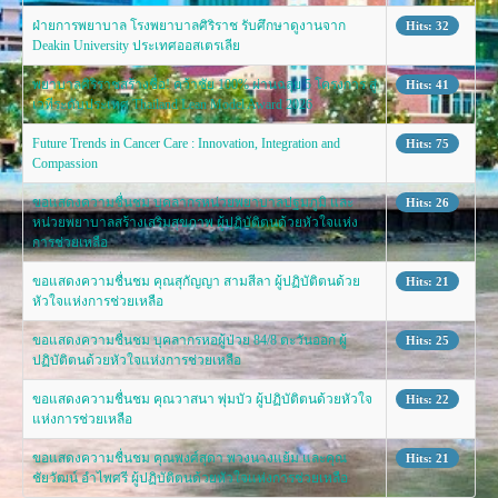
ฝ่ายการพยาบาล โรงพยาบาลศิริราช รับศึกษาดูงานจาก
Hits: 32
Deakin University ประเทศออสเตรเลีย
พยาบาลศิริราชสร้างชื่อ! คว้าชัย 100% ผ่านฉลุย 5 โครงการ สู่
Hits: 41
เวทีระดับประเทศ Thailand Lean Model Award 2026
Future Trends in Cancer Care : Innovation, Integration and
Hits: 75
Compassion
ขอแสดงความชื่นชม บุคลากรหน่วยพยาบาลปฐมภูมิ และ
Hits: 26
หน่วยพยาบาลสร้างเสริมสุขภาพ ผู้ปฏิบัติตนด้วยหัวใจแห่ง
การช่วยเหลือ
ขอแสดงความชื่นชม คุณสุกัญญา สามสีลา ผู้ปฏิบัติตนด้วย
Hits: 21
หัวใจแห่งการช่วยเหลือ
ขอแสดงความชื่นชม บุคลากรหอผู้ป่วย 84/8 ตะวันออก ผู้
Hits: 25
ปฏิบัติตนด้วยหัวใจแห่งการช่วยเหลือ
ขอแสดงความชื่นชม คุณวาสนา พุ่มบัว ผู้ปฏิบัติตนด้วยหัวใจ
Hits: 22
แห่งการช่วยเหลือ
ขอแสดงความชื่นชม คุณพงศ์สุดา พวงนางแย้ม และคุณ
Hits: 21
ชัยวัฒน์ อำไพศรี ผู้ปฏิบัติตนด้วยหัวใจแห่งการช่วยเหลือ