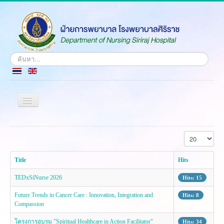
Search
...
Toggle
Navigation
Home
Display #
History
Vision & Mission
Title
Hits
Identity
TEDxSiNurse 2026
Administrative Members
Hits: 15
Departments
Future Trends in Cancer Care : Innovation, Integration and
Hits: 8
Contact
Compassion
โครงการอบรม "Spiritual Healthcare in Action Facilitator"
Hits: 34