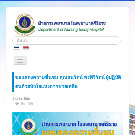
ค้นหา...
สลับ
เน
วิ
หน้าแรก
ขอแสดงความชื่นชม คุณธนรัตน์ พรศิริรัตน์ ผู้ปฏิบัติ
เก
ชั่น
ตนด้วยหัวใจแห่งการช่วยเหลือ
ข่าว
เกี่ยวกับเรา
รายละเอียด
ฮิต: 209
โครงสร้างองค์กร
ความรู้สู่ประชาชน
ตำราวิชาการ