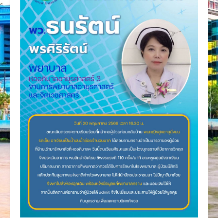
งานวิจัย
คู่มือการพยาบาล
งานวิเคราะห์/สังเคราะห์
เอกสารประกอบการสอน
นวัตกรรม
Download
Link Intranet
คำถาม/ร้องเรียน