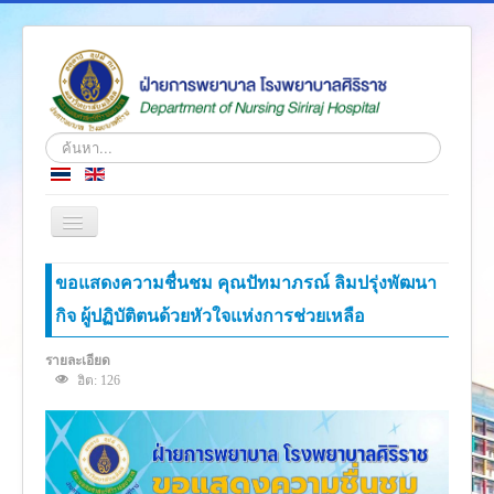
ค้นหา...
สลับ
เน
วิ
หน้าแรก
ขอแสดงความชื่นชม คุณปัทมาภรณ์ ลิมปรุ่งพัฒนา
เก
ชั่น
กิจ ผู้ปฏิบัติตนด้วยหัวใจแห่งการช่วยเหลือ
ข่าว
เกี่ยวกับเรา
รายละเอียด
ฮิต: 126
โครงสร้างองค์กร
ความรู้สู่ประชาชน
ตำราวิชาการ