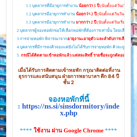
1.1 บุคลากรที่มีอายุการทำงาน
น้อยกว่า
1 ปี
(นับตั้งแต่วันเริ่มจ้าง
1.2 บุคลากรมีอายุการทำงาน
น้อยกว่า
2 ปี
(นับตั้งแต่วันวันเริ่มจ้
1.3 บุคลากรมีอายุการทำงาน
มากกว่า
2 ปี
(นับตั้งแต่วันเริ่มจ้างรอ
2.บุคลากรผู้จองหอพักขอให้เลือกหอพักที่ต้องการเท่านั้น โดยเลือกได้
ส
3.การจ่ายหอพัก พิจารณาจาก
อายุงานxอายุตัว และลำดับการเลือกหอพัก(ห
4.บุคลากรที่มีการลงคิวจองแต่ยังไม่ได้รับการจ่ายหอพัก คิวจะถูกจัดเก็
5.
กรณีได้ติดตามเข้าหอพักแล้ว แต่สละสิทธิ์ รายชื่อจะถูกตัดออกจา
เมื่อได้รับการติดตามเข้าหอพัก กรุณาติดต่อที่งาน
ธุรการและสนับสนุน ฝ่ายการพยาบาลฯ ตึก 84 ปี
ชั้น 2
จองหอพักที่นี้
:
https://ns.si/sinsdormitory/inde
x.php
****
ใช้งาน ผ่าน Google Chrome
****