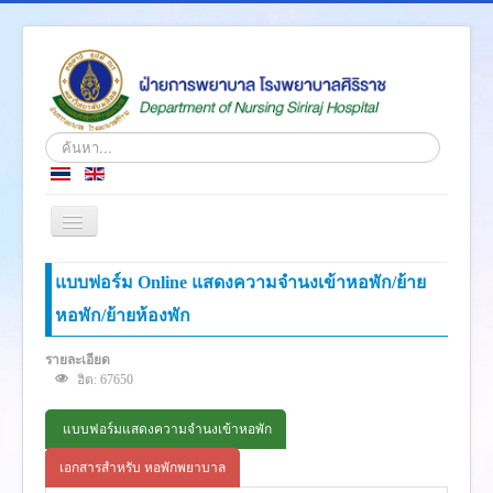
ค้นหา...
สลับ
เน
วิ
หน้าแรก
แบบฟอร์ม Online แสดงความจำนงเข้าหอพัก/ย้าย
เก
ชั่น
หอพัก/ย้ายห้องพัก
ข่าว
เกี่ยวกับเรา
รายละเอียด
ฮิต: 67650
โครงสร้างองค์กร
ความรู้สู่ประชาชน
แบบฟอร์มแสดงความจำนงเข้าหอพัก
ตำราวิชาการ
เอกสารสำหรับ หอพักพยาบาล