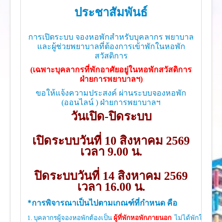
งานวิจัย
ประชาสัมพันธ์
คู่มือการพยาบาล
การเปิดระบบ จองหอพักสำหรับบุคลากร พยาบาล
งานวิเคราะห์/สังเคราะห์
และผู้ช่วยพยาบาลที่ต้องการเข้าพักในหอพัก
เอกสารประกอบการสอน
สวัสดิการ
(เฉพาะบุคลากรที่พักอาศัยอยู่ในหอพักสวัสดิการ
นวัตกรรม
ฝ่ายการพยาบาลฯ)
Download
ขอให้แจ้งความประสงค์ ผ่านระบบจองหอพัก
(ออนไลน์ )
ฝ่ายการพยาบาลฯ
Link Intranet
วันเปิด-ปิดระบบ
คำถาม/ร้องเรียน
เปิดระบบวันที่
10 สิงหาคม 2569
เวลา 9.00 น.
ปิดระบบวันที่
14 สิงหาคม 2569
เวลา 16.00 น.
*การพิจารณาเป็นไปตามเกณฑ์ที่กำหนด คือ
1. บุคลากรผู้จองหอพักต้องเป็น
ผู้ที่พักหอพักภายนอก
ไม่ได้พักในหอพั