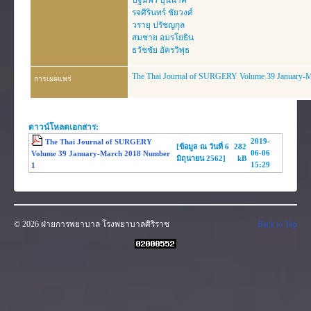
ปฐมพร บุนนาค
งานวิจัย
รจศิรินทร์ ชัยวงศ์
วรายุ ปรัชญกุล
คู่มือการพยาบาล
สมชาย อมรโยธิน
ธวัชชัย อัครวิพุธ
งานวิเคราะห์/สังเคราะห์
เอกสารประกอบการสอน
The Thai Journal of SURGERY Volume 39 January-
การเผยแพร่
นวัตกรรม
Download
ดาวน์โหลดเอกสาร:
2019-
The Thai Journal of SURGERY
Link Intranet
[ข้อมูล ณ วันที่ 6
282
06-06
Volume 39 January-March 2018 Number
มิถุนายน 2562]
kB
15:29
1
คำถาม/ร้องเรียน
© 2026 ฝ่ายการพยาบาล โรงพยาบาลศิริราช
Back to Top