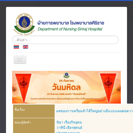
ค้นหา...
สลับ
เน
วิ
หน้าแรก
เก
ชั่น
ข่าว
เกี่ยวกับเรา
โครงสร้างองค์กร
ชื่อเรื่อง
ผลของการเตรียมลำไส้ใหญ่อย่างมีแบบแผนต่อควา
ความรู้สู่ประชาชน
นิษา เรืองกิจอุดม
คณะผู้จัดทำ
ตำราวิชาการ
วาทินี เธียรสุคนธ์