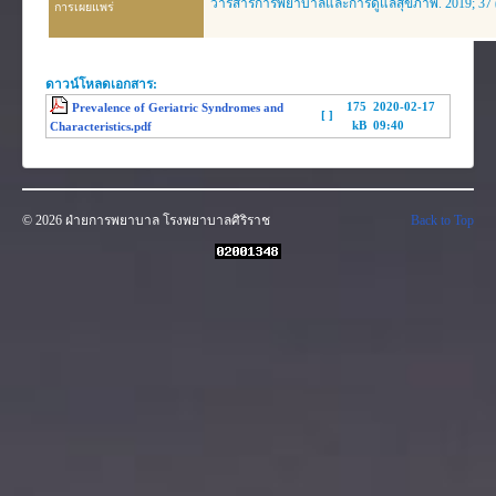
วารสารการพยาบาลและการดูแลสุขภาพ. 2019; 37 (3
งานวิจัย
การเผยแพร่
คู่มือการพยาบาล
งานวิเคราะห์/สังเคราะห์
ดาวน์โหลดเอกสาร:
175
2020-02-17
Prevalence of Geriatric Syndromes and
[ ]
เอกสารประกอบการสอน
kB
09:40
Characteristics.pdf
นวัตกรรม
Download
© 2026 ฝ่ายการพยาบาล โรงพยาบาลศิริราช
Back to Top
Link Intranet
คำถาม/ร้องเรียน