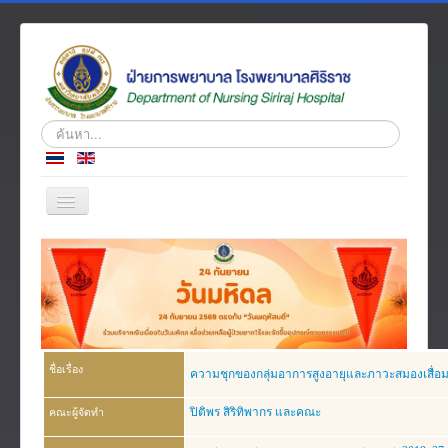
ค้นหา...
สลับ
เน
วิ
หน้าแรก
เก
ชั่น
ข่าว
เกี่ยวกับเรา
โครงสร้างองค์กร
ชื่อเรื่อง
ความชุกของกลุ่มอาการสูงอายุและภาวะสมองเสื่อมใน
ความรู้สู่ประชาชน
ปิติพร สิริทิพากร และคณะ
คณะผู้จัดทำ
ตำราวิชาการ