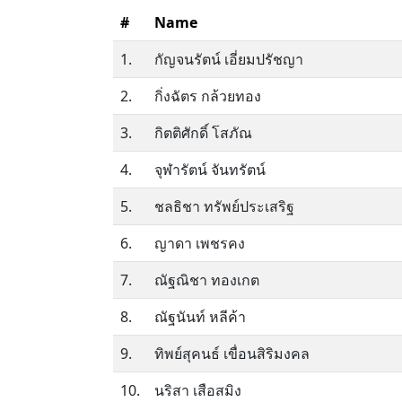
#
Name
1.
กัญจนรัตน์ เอี่ยมปรัชญา
2.
กิ่งฉัตร กล้วยทอง
3.
กิตติศักดิ์ โสภัณ
4.
จุฬารัตน์ จันทรัตน์
5.
ชลธิชา ทรัพย์ประเสริฐ
6.
ญาดา เพชรคง
7.
ณัฐณิชา ทองเกต
8.
ณัฐนันท์ หลีค้า
9.
ทิพย์สุคนธ์ เขื่อนสิริมงคล
10.
นริสา เสือสมิง