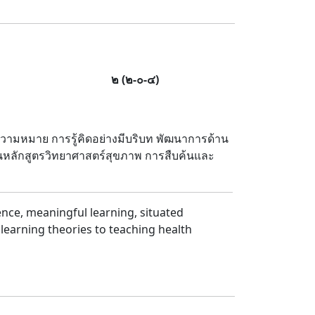
๒
(
๒
-
๐
-
๔
)
ีความหมาย การรู้คิดอย่างมีบริบท พัฒนาการด้าน
อนหลักสูตรวิทยาศาสตร์สุขภาพ การสืบค้นและ
ence, meaningful learning, situated
 learning theories to teaching health