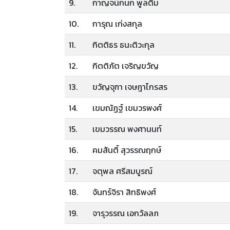
9.
กาญจน์กนก พูลติ้ม
10.
การุณ เก่งสกุล
11.
กิตติธร ธนะติวะกุล
12.
กิตติภัต เจริญขวัญ
13.
ขวัญจุฑา เจษฎาไกรสร
14.
เขมณัฏฐ์ เขมวรพงศ์
15.
เขมวรรณ พงศานนท์
16.
คมสันติ์ สุวรรณฤกษ์
17.
จตุพล ศรีสมบูรณ์
18.
จันทร์จิรา สิทธิพงศ์
19.
จารุวรรณ เอกวัลลภ