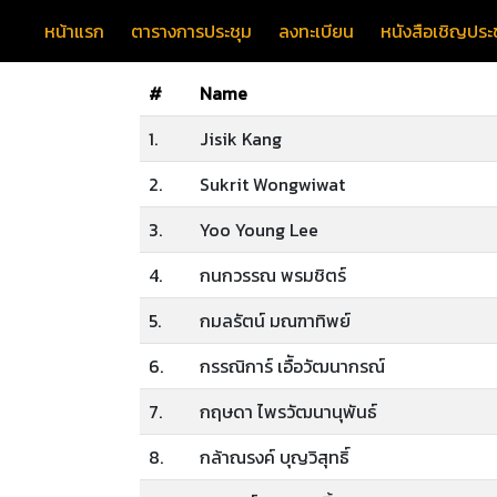
หน้าแรก
ตารางการประชุม
ลงทะเบียน
หนังสือเชิญประช
#
Name
1.
Jisik Kang
2.
Sukrit Wongwiwat
3.
Yoo Young Lee
4.
กนกวรรณ พรมชิตร์
5.
กมลรัตน์ มณฑาทิพย์
6.
กรรณิการ์ เอืัอวัฒนากรณ์
7.
กฤษดา ไพรวัฒนานุพันธ์
8.
กล้าณรงค์ บุญวิสุทธิ์