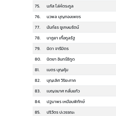
75.
นภัส โล่ห์ตระกูล
76.
นวพล บุญทองเพชร
77.
นันท์ธร ชูเกษมรัตน์
78.
นาฏยา เกื้อกูลรัฐ
79.
นิดา จารีมิตร
80.
นิตยา อินทร์ธิกูด
81.
เนตร บุญคุ้ม
82.
บุญเลิศ วิริยะภาค
83.
เบญจมาศ กลั่นแก้ว
84.
ปฐมาพร เหมือนพิทักษ์
85.
ปริวัตร ปะวรรณะ