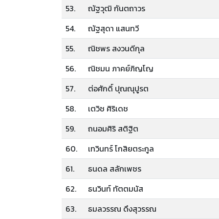
53.
ณัฐวุฒิ กันตถาวร
54.
ณัฐสุดา แสนทวี
55.
ณิชพร สงวนดีกุล
56.
ณิชมน ภาคย์ภิญโญ
57.
ต่อศักดิ์ ปุณณุปูรต
58.
เตวิช ศิริเดช
59.
ถนอมศิริ สติฐิต
60.
เทวินทร์ โกสิยตระกูล
61.
ธนดล สลักเพชร
62.
ธนวินท์ ทัตตมนัส
63.
ธมลวรรณ ดึงสุวรรณ