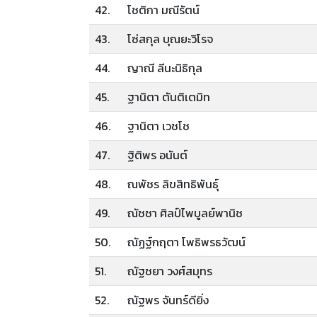
42.
โชติกา มณีรัตน์
43.
โซ่สกุล บุณยะวิโรจ
44.
ญาณี ลีนะนิธิกุล
45.
ฐานิตา ตันติเตมิท
46.
ฐานิตา เวชโช
47.
ฐิติพร อนันต์
48.
ณพัชร ลิขสิทธิพันธุ์
49.
ณัชชา ศิลป์ไพบูลย์พานิช
50.
ณัฏฐ์กฤตา โพธิพรธวัฒน์
51.
ณัฐชยา วงศ์สมุทร
52.
ณัฐพร จันทร์ดียิ่ง