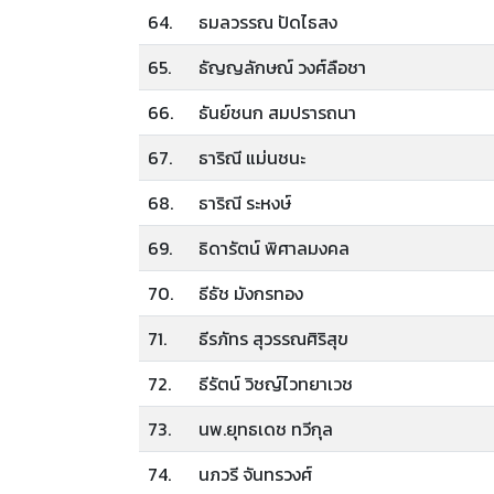
64.
ธมลวรรณ ปัดไธสง
65.
ธัญญลักษณ์ วงศ์ลือชา
66.
ธันย์ชนก สมปรารถนา
67.
ธาริณี แม่นชนะ
68.
ธาริณี ระหงษ์
69.
ธิดารัตน์ พิศาลมงคล
70.
ธีธัช มังกรทอง
71.
ธีรภัทร สุวรรณศิริสุข
72.
ธีรัตน์ วิชญ์ไวทยาเวช
73.
นพ.ยุทธเดช ทวีกุล
74.
นภวรี จันทรวงศ์