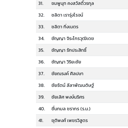
31.
ชมพูนุท คงสวัสดิ์วรกุล
32.
ชลิดา เรารุ่งโรจน์
33.
ชลิตา กิ่งเนตร
34.
ชัญญา จิระไกรวุฒิเดช
35.
ชัญญา รักประสิทธิ์
36.
ชัญญา วิริยะชัย
37.
ชัยณรงค์ ศิลปษา
38.
ชัยรัตน์ ลีลาพัฒนดิษฐ์
39.
ชัยเลิศ พงษ์นริศร
40.
ชื่นกมล ชรากร (ร.น.)
41.
ชุติพงศ์ เพชรวิสูตร