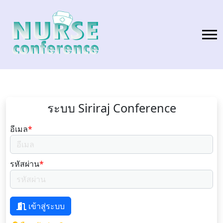
ระบบ Siriraj Conference
อีเมล
*
รหัสผ่าน
*
เข้าสู่ระบบ