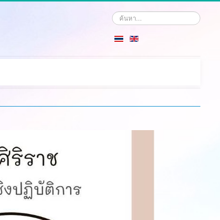
Search
...