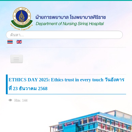
Search
...
Toggle
Navigation
Home
ETHICS DAY 2025: Ethics trust in every touch วันอังคาร
History
ที่ 23 ธันวาคม 2568
Vision & Mission
Identity
Hits: 144
Administrative Members
Departments
Contact